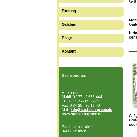
Ga
Planung
Mehr
Gart
Galabau
Nebe
gena
Pflege
Kontakt
Sachsengrün:
Hr. Börnert
Mobil: 0 177 - 3 666 444
Tel.: 0 34 25 - 85 17 44
Fax: 0 34 25 - 85 16 49
Mail:
info@sachsen-gruen.de
www.sachsen-gruen.de
Beis
Gart
und 
Beethovenstraße 1
04808 Wurzen