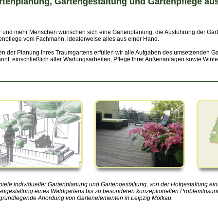
rtenplanung, Gartengestaltung und Gartenpflege aus
 und mehr Menschen wünschen sich eine Gartenplanung, die Ausführung der Gart
enpflege vom Fachmann, idealerweise alles aus einer Hand.
n der Planung Ihres Traumgartens erfüllen wir alle Aufgaben des umsetzenden G
nnt, einschließlich aller Wartungsarbeiten, Pflege Ihrer Außenanlagen sowie Winte
piele individueller Gartenplanung und Gartengestaltung, von der Hofgestaltung ein
engestaltung eines Waldgartens bis zu besonderen konzeptionellen Problemlösun
grundlegende Anordung von Gartenelementen in Leipzig Mölkau.